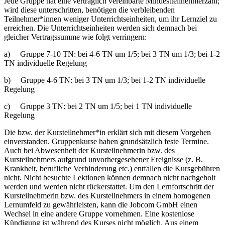
Jede Gruppe hat eine vertraglich vereinbarte Mindestteilnehmerzahl;
wird diese unterschritten, benötigen die verbleibenden
Teilnehmer*innen weniger Unterrichtseinheiten, um ihr Lernziel zu
erreichen. Die Unterrichtseinheiten werden sich demnach bei
gleicher Vertragssumme wie folgt verringern:
a) Gruppe 7-10 TN: bei 4-6 TN um 1/5; bei 3 TN um 1/3; bei 1-2
TN individuelle Regelung
b) Gruppe 4-6 TN: bei 3 TN um 1/3; bei 1-2 TN individuelle
Regelung
c) Gruppe 3 TN: bei 2 TN um 1/5; bei 1 TN individuelle
Regelung
Die bzw. der Kursteilnehmer*in erklärt sich mit diesem Vorgehen
einverstanden. Gruppenkurse haben grundsätzlich feste Termine.
Auch bei Abwesenheit der Kursteilnehmerin bzw. des
Kursteilnehmers aufgrund unvorhergesehener Ereignisse (z. B.
Krankheit, berufliche Verhinderung etc.) entfallen die Kursgebühren
nicht. Nicht besuchte Lektionen können demnach nicht nachgeholt
werden und werden nicht rückerstattet. Um den Lernfortschritt der
Kursteilnehmerin bzw. des Kursteilnehmers in einem homogenen
Lernumfeld zu gewährleisten, kann die Jobcom GmbH einen
Wechsel in eine andere Gruppe vornehmen. Eine kostenlose
Kündigung ist während des Kurses nicht möglich. Aus einem