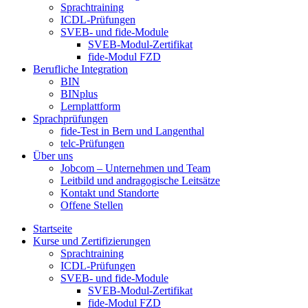
Sprachtraining
ICDL-Prüfungen
SVEB- und fide-Module
SVEB-Modul-Zertifikat
fide-Modul FZD
Berufliche Integration
BIN
BINplus
Lernplattform
Sprachprüfungen
fide-Test in Bern und Langenthal
telc-Prüfungen
Über uns
Jobcom – Unternehmen und Team
Leitbild und andragogische Leitsätze
Kontakt und Standorte
Offene Stellen
Startseite
Kurse und Zertifizierungen
Sprachtraining
ICDL-Prüfungen
SVEB- und fide-Module
SVEB-Modul-Zertifikat
fide-Modul FZD