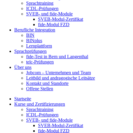
Sprachtraining
ICDL-Prüfungen
SVEB- und fide-Module
SVEB-Modul-Zertifikat
fide-Modul FZD
Berufliche Integration
BIN
BINplus
Lernplattform
Sprachprüfungen
fide-Test in Bern und Langenthal
telc-Prüfungen
Über uns
Jobcom – Unternehmen und Team
Leitbild und andragogische Leitsätze
Kontakt und Standorte
Offene Stellen
Startseite
Kurse und Zertifizierungen
Sprachtraining
ICDL-Prüfungen
SVEB- und fide-Module
SVEB-Modul-Zertifikat
fide-Modul FZD