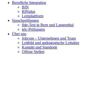
Berufliche Integration
BIN
BINplus
Lernplattform
Sprachprüfungen
fide-Test in Bern und Langenthal
telc-Prüfungen
Über uns
Jobcom – Unternehmen und Team
Leitbild und andragogische Leitsätze
Kontakt und Standorte
Offene Stellen