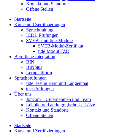
Kontakt und Standorte
Offene Stellen
Startseite
Kurse und Zertifizierungen
Sprachtraining
ICDL-Prüfungen
SVEB- und fide-Module
SVEB-Modul-Zertifikat
fide-Modul FZD
Berufliche Integration
BIN
BINplus
Lernplattform
Sprachprüfungen
fide-Test in Bern und Langenthal
telc-Prüfungen
Über uns
Jobcom – Unternehmen und Team
Leitbild und andragogische Leitsätze
Kontakt und Standorte
Offene Stellen
Startseite
Kurse und Zertifizierungen