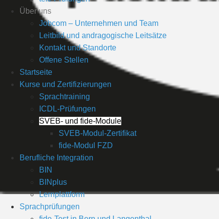
Über uns
Jobcom – Unternehmen und Team
Leitbild und andragogische Leitsätze
Kontakt und Standorte
Offene Stellen
Startseite
Kurse und Zertifizierungen
Sprachtraining
ICDL-Prüfungen
SVEB- und fide-Module
SVEB-Modul-Zertifikat
fide-Modul FZD
Berufliche Integration
BIN
BINplus
Lernplattform
Sprachprüfungen
fide-Test in Bern und Langenthal