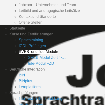
Jobcom – Unternehmen und Team
Leitbild und andragogische Leitsätze
Kontakt und Standorte
Offene Stellen
Startseite
Kurse und Zertifizierungen
Sprachtraining
ICDL-Prüfungen
SVEB- und fide-Module
SVEB-Modul-Zertifikat
fide-Modul FZD
Berufliche Integration
BIN
BINplus
Lernplattform
Sprachprüfungen
fide-Test in Bern und Langenthal
telc-Prüfungen