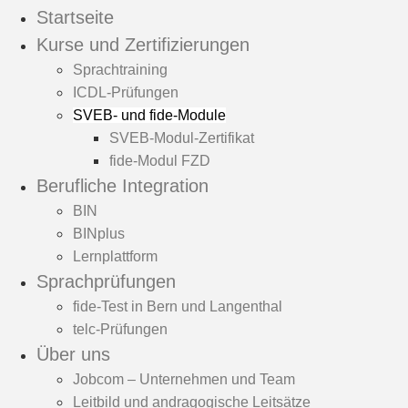
Skip
Startseite
to
Kurse und Zertifizierungen
content
Sprachtraining
ICDL-Prüfungen
SVEB- und fide-Module
SVEB-Modul-Zertifikat
fide-Modul FZD
Berufliche Integration
BIN
BINplus
Lernplattform
Sprachprüfungen
fide-Test in Bern und Langenthal
telc-Prüfungen
Über uns
Jobcom – Unternehmen und Team
Leitbild und andragogische Leitsätze