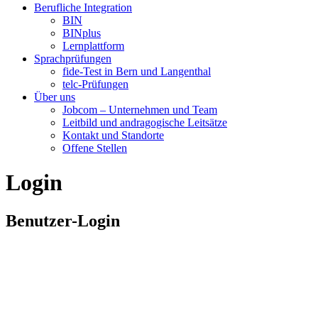
Berufliche Integration
BIN
BINplus
Lernplattform
Sprachprüfungen
fide-Test in Bern und Langenthal
telc-Prüfungen
Über uns
Jobcom – Unternehmen und Team
Leitbild und andragogische Leitsätze
Kontakt und Standorte
Offene Stellen
Login
Benutzer-Login