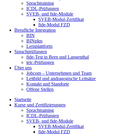
Sprachtraining
ICDL-Prüfungen
SVEB- und fide-Module
SVEB-Modul-Zertifikat
fide-Modul FZD
Berufliche Integration
BIN
BINplus
Lernplattform
Sprachprüfungen
fide-Test in Bern und Langenthal
telc-Prüfungen
Über uns
Jobcom – Unternehmen und Team
Leitbild und andragogische Leitsätze
Kontakt und Standorte
Offene Stellen
Startseite
Kurse und Zertifizierungen
Sprachtraining
ICDL-Prüfungen
SVEB- und fide-Module
SVEB-Modul-Zertifikat
fide-Modul FZD