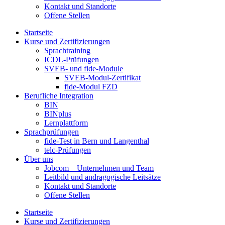
Kontakt und Standorte
Offene Stellen
Startseite
Kurse und Zertifizierungen
Sprachtraining
ICDL-Prüfungen
SVEB- und fide-Module
SVEB-Modul-Zertifikat
fide-Modul FZD
Berufliche Integration
BIN
BINplus
Lernplattform
Sprachprüfungen
fide-Test in Bern und Langenthal
telc-Prüfungen
Über uns
Jobcom – Unternehmen und Team
Leitbild und andragogische Leitsätze
Kontakt und Standorte
Offene Stellen
Startseite
Kurse und Zertifizierungen