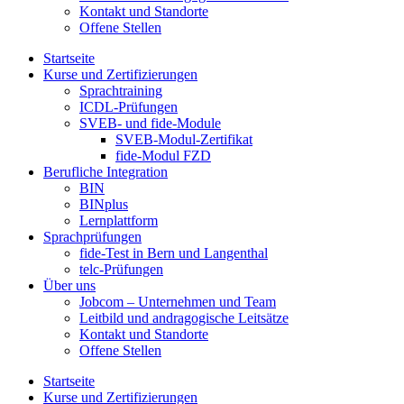
Kontakt und Standorte
Offene Stellen
Startseite
Kurse und Zertifizierungen
Sprachtraining
ICDL-Prüfungen
SVEB- und fide-Module
SVEB-Modul-Zertifikat
fide-Modul FZD
Berufliche Integration
BIN
BINplus
Lernplattform
Sprachprüfungen
fide-Test in Bern und Langenthal
telc-Prüfungen
Über uns
Jobcom – Unternehmen und Team
Leitbild und andragogische Leitsätze
Kontakt und Standorte
Offene Stellen
Startseite
Kurse und Zertifizierungen