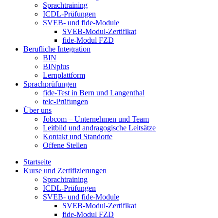
Sprachtraining
ICDL-Prüfungen
SVEB- und fide-Module
SVEB-Modul-Zertifikat
fide-Modul FZD
Berufliche Integration
BIN
BINplus
Lernplattform
Sprachprüfungen
fide-Test in Bern und Langenthal
telc-Prüfungen
Über uns
Jobcom – Unternehmen und Team
Leitbild und andragogische Leitsätze
Kontakt und Standorte
Offene Stellen
Startseite
Kurse und Zertifizierungen
Sprachtraining
ICDL-Prüfungen
SVEB- und fide-Module
SVEB-Modul-Zertifikat
fide-Modul FZD