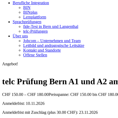
Berufliche Integration
BIN
BINplus
Lernplattform
Sprachprüfungen
fide-Test in Bern und Langenthal
telc-Prüfungen
Über uns
Jobcom – Unternehmen und Team
Leitbild und andragogische Leitsätze
Kontakt und Standorte
Offene Stellen
Angebot!
telc Prüfung Bern A1 und A2 am
CHF
150.00
–
CHF
180.00
Preisspanne: CHF 150.00 bis CHF 180.0
Anmeldefrist: 10.11.2026
Anmeldefrist mit Zuschlag (plus 30.00 CHF): 23.11.2026