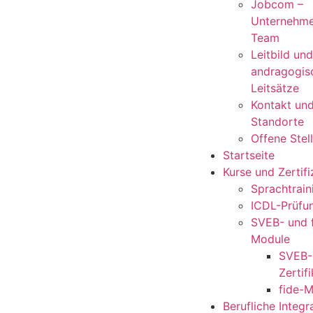
Jobcom –
Unternehm
Team
Leitbild und
andragogis
Leitsätze
Kontakt un
Standorte
Offene Stel
Startseite
Kurse und Zertif
Sprachtrain
ICDL-Prüfu
SVEB- und 
Module
SVEB-
Zertifi
fide-
Berufliche Integr