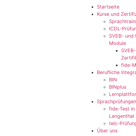
Startseite
Kurse und Zertif
Sprachtrain
ICDL-Prüfu
SVEB- und 
Module
SVEB-
Zertifi
fide-
Berufliche Integr
BIN
BINplus
Lernplattfo
Sprachprüfunge
fide-Test i
Langenthal
telc-Prüfun
Über uns