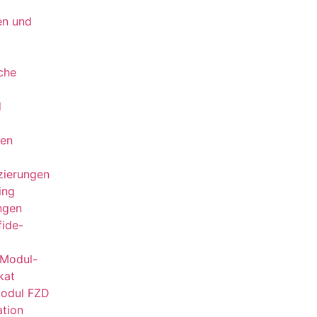
en und
che
d
len
izierungen
ing
ngen
fide-
Modul-
kat
Modul FZD
ation