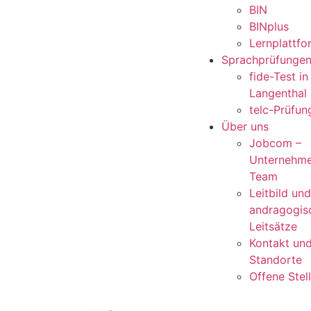
BIN
BINplus
Lernplattfo
Sprachprüfunge
fide-Test i
Langenthal
telc-Prüfun
Über uns
Jobcom –
Unternehm
Team
Leitbild und
andragogis
Leitsätze
Kontakt un
Standorte
Offene Stel