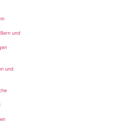
rm
n
n Bern und
gen
en und
che
d
len