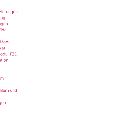
izierungen
ing
ngen
fide-
Modul-
kat
Modul FZD
ation
rm
n
n Bern und
gen