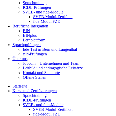
Sprachtraining
ICDL-Prüfungen
SVEB- und fide-Module
SVEB-Modul-Zertifikat
fide-Modul FZD
Berufliche Integration
BIN
BINplus
Lernplattform
Sprachprüfungen
fide-Test in Bern und Langenthal
telc-Prüfungen
Über uns
Jobcom – Unternehmen und Team
Leitbild und andragogische Leitsätze
Kontakt und Standorte
Offene Stellen
Startseite
Kurse und Zertifizierungen
Sprachtraining
ICDL-Prüfungen
SVEB- und fide-Module
SVEB-Modul-Zertifikat
fide-Modul FZD